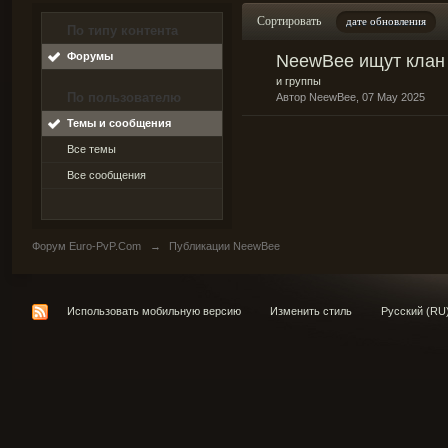
Сортировать
дате обновления
По типу контента
Форумы
NeewBee ищут клан
и группы
По пользователю
Автор
NeewBee
, 07 May 2025
Темы и сообщения
Все темы
Все сообщения
Форум Euro-PvP.Com
→
Публикации NeewBee
Использовать мобильную версию
Изменить стиль
Русский (RU