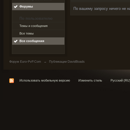
Форумы
По вашему запросу ничего не н
По пользователю
Темы и сообщения
Все темы
Все сообщения
Форум Euro-PvP.Com
→
Публикации DavidBoads
Использовать мобильную версию
Изменить стиль
Русский (RU