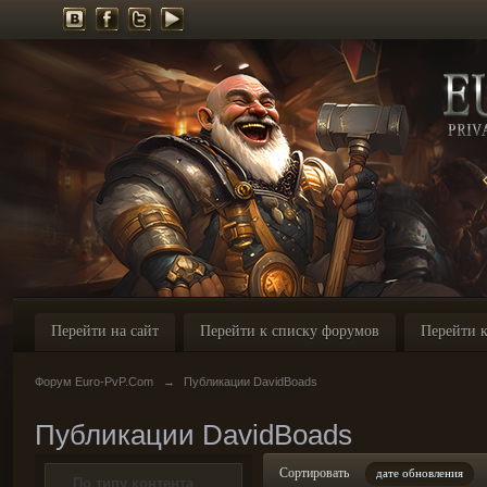
Перейти на сайт
Перейти к списку форумов
Перейти к
Форум Euro-PvP.Com
→
Публикации DavidBoads
Публикации DavidBoads
Сортировать
дате обновления
По типу контента