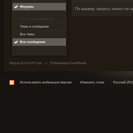
Форумы
По вашему запросу ничего не н
По пользователю
Темы и сообщения
Все темы
Все сообщения
Форум Euro-PvP.Com
→
Публикации DavidBoads
Использовать мобильную версию
Изменить стиль
Русский (RU