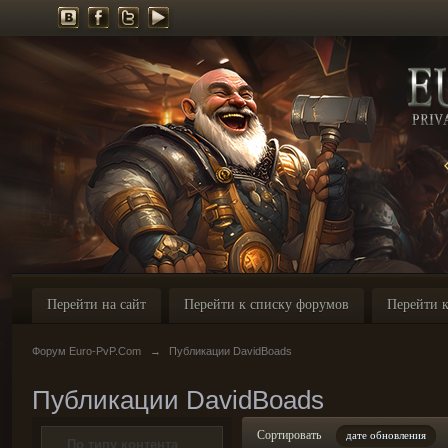
Перейти на сайт
Перейти к списку форумов
Перейти к
Форум Euro-PvP.Com
→
Публикации DavidBoads
Публикации DavidBoads
Сортировать
дате обновления
По типу контента