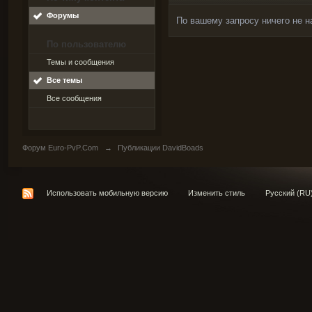
Форумы
По вашему запросу ничего не н
По пользователю
Темы и сообщения
Все темы
Все сообщения
Форум Euro-PvP.Com
→
Публикации DavidBoads
Использовать мобильную версию
Изменить стиль
Русский (RU