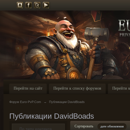
Перейти на сайт
Перейти к списку форумов
Перейти к
Форум Euro-PvP.Com
→
Публикации DavidBoads
Публикации DavidBoads
Сортировать
дате обновления
По типу контента