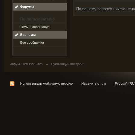
Форумы
По вашему запросу ничего не н
По пользователю
Темы и сообщения
Все темы
Все сообщения
Форум Euro-PvP.Com
→
Публикации naithy228
Использовать мобильную версию
Изменить стиль
Русский (RU