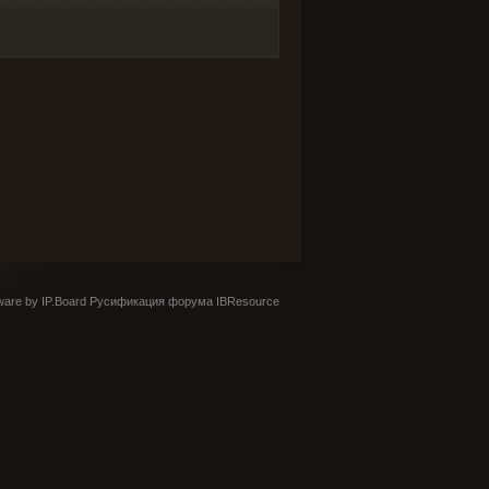
are by IP.Board
Русификация форума IBResource