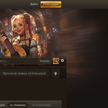
Войти
Регистрация
Форумы
Просмотр новых публикаций
ядок
по убыванию
по возрастанию