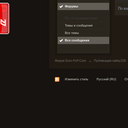
Форумы
По ва
По пользователю
Темы и сообщения
Все темы
Все сообщения
Форум Euro-PvP.Com
→
Публикации naithy228
Изменить стиль
Русский (RU)
От