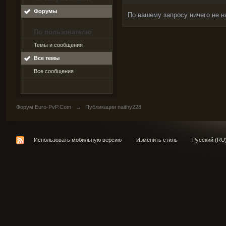
Форумы
По вашему запросу ничего не н
По пользователю
Темы и сообщения
Все темы
Все сообщения
Форум Euro-PvP.Com
→
Публикации naithy228
Использовать мобильную версию
Изменить стиль
Русский (RU