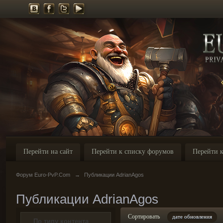
Перейти на сайт
Перейти к списку форумов
Перейти к
Форум Euro-PvP.Com
→
Публикации AdrianAgos
Публикации AdrianAgos
Сортировать
дате обновления
По типу контента