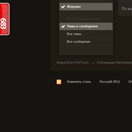
Форумы
По ва
По пользователю
Темы и сообщения
Все темы
Все сообщения
Форум Euro-PvP.Com
→
Публикации AdrianAgo
Изменить стиль
Русский (RU)
От