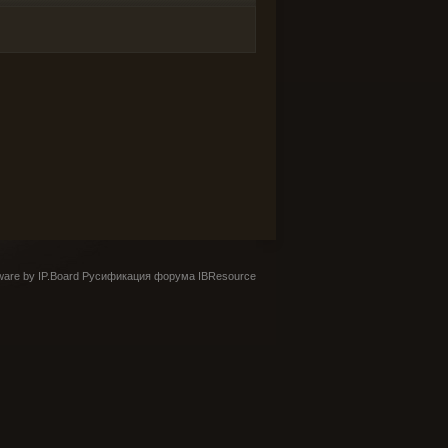
are by IP.Board
Русификация форума IBResource