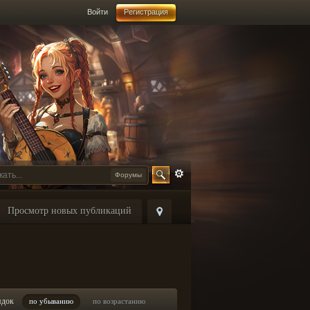
Войти
Регистрация
Форумы
Просмотр новых публикаций
ядок
по убыванию
по возрастанию