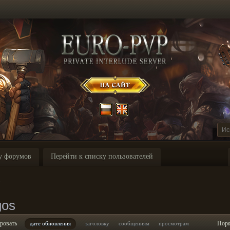
у форумов
Перейти к списку пользователей
s
gos
ровать
Пор
дате обновления
заголовку
сообщениям
просмотрам