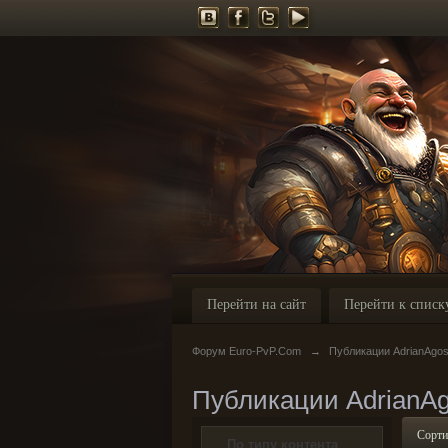
Перейти на сайт
Перейти к списк
Форум Euro-PvP.Com
→
Публикации AdrianAgo
Публикации AdrianA
Сорти
По типу контента