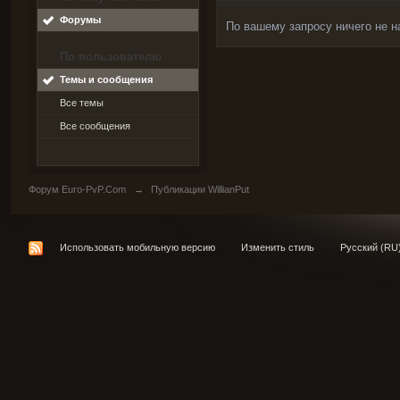
Форумы
По вашему запросу ничего не н
По пользователю
Темы и сообщения
Все темы
Все сообщения
Форум Euro-PvP.Com
→
Публикации WillianPut
Использовать мобильную версию
Изменить стиль
Русский (RU