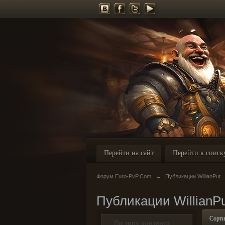
Перейти на сайт
Перейти к списк
Форум Euro-PvP.Com
→
Публикации WillianPut
Публикации WillianP
Сорти
По типу контента