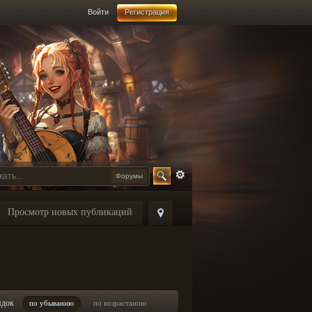
Войти
Регистрация
Форумы
Просмотр новых публикаций
ядок
по убыванию
по возрастанию