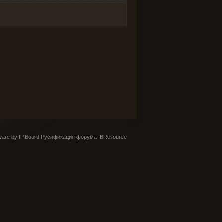
are by IP.Board
Русификация форума IBResource