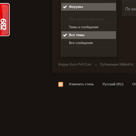
Форумы
По ва
По пользователю
Темы и сообщения
Все темы
Все сообщения
Форум Euro-PvP.Com
→
Публикации WillianPut
Изменить стиль
Русский (RU)
От