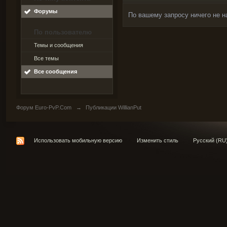
Форумы
По вашему запросу ничего не н
По пользователю
Темы и сообщения
Все темы
Все сообщения
Форум Euro-PvP.Com
→
Публикации WillianPut
Использовать мобильную версию
Изменить стиль
Русский (RU