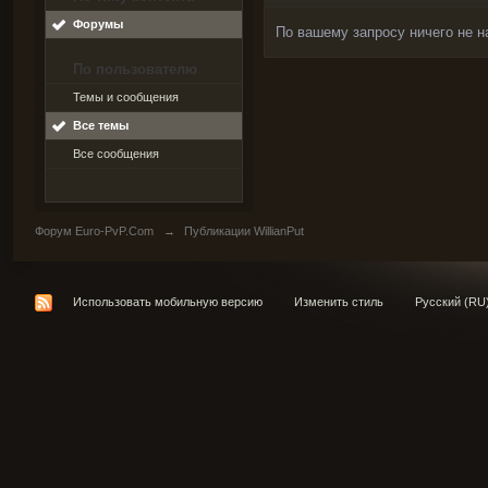
Форумы
По вашему запросу ничего не н
По пользователю
Темы и сообщения
Все темы
Все сообщения
Форум Euro-PvP.Com
→
Публикации WillianPut
Использовать мобильную версию
Изменить стиль
Русский (RU