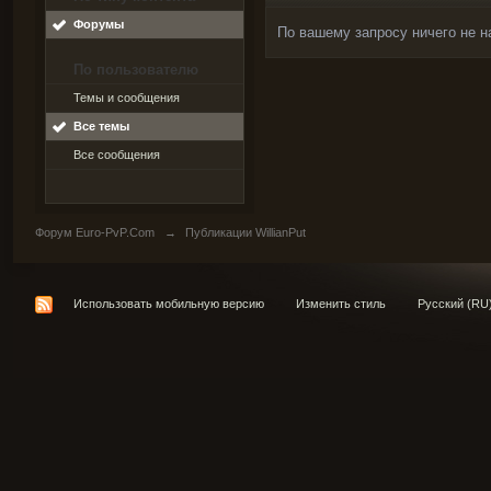
Форумы
По вашему запросу ничего не н
По пользователю
Темы и сообщения
Все темы
Все сообщения
Форум Euro-PvP.Com
→
Публикации WillianPut
Использовать мобильную версию
Изменить стиль
Русский (RU