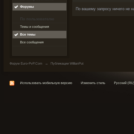
Форумы
По вашему запросу ничего не н
По пользователю
Темы и сообщения
Все темы
Все сообщения
Форум Euro-PvP.Com
→
Публикации WillianPut
Использовать мобильную версию
Изменить стиль
Русский (RU