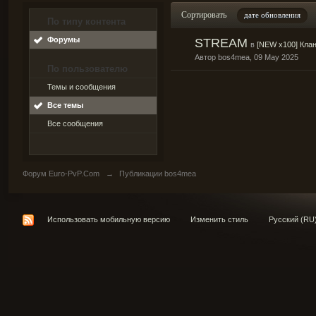
Сортировать
дате обновления
По типу контента
Форумы
STREAM
в
[NEW x100] Кла
Автор
bos4mea
, 09 May 2025
По пользователю
Темы и сообщения
Все темы
Все сообщения
Форум Euro-PvP.Com
→
Публикации bos4mea
Использовать мобильную версию
Изменить стиль
Русский (RU