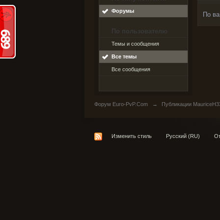
Форумы
По ва
По пользователю
Темы и сообщения
Все темы
Все сообщения
Форум Euro-PvP.Com
→
Публикации MauriceH3
Изменить стиль
Русский (RU)
От