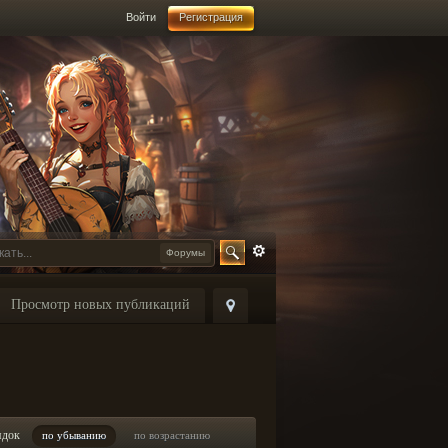
Войти
Регистрация
Форумы
Просмотр новых публикаций
ядок
по убыванию
по возрастанию