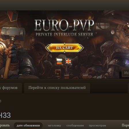
у форумов
Перейти к списку пользователей
3
H33
ровать
Пор
дате обновления
заголовку
сообщениям
просмотрам