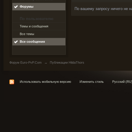
Форумы
По вашему запросу ничего не н
По пользователю
Темы и сообщения
Все темы
Все сообщения
Форум Euro-PvP.Com
→
Публикации HildaThors
Использовать мобильную версию
Изменить стиль
Русский (RU