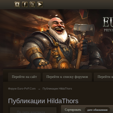
Перейти на сайт
Перейти к списку форумов
Перейти к
Форум Euro-PvP.Com
→
Публикации HildaThors
Публикации HildaThors
Сортировать
дате обновления
По типу контента