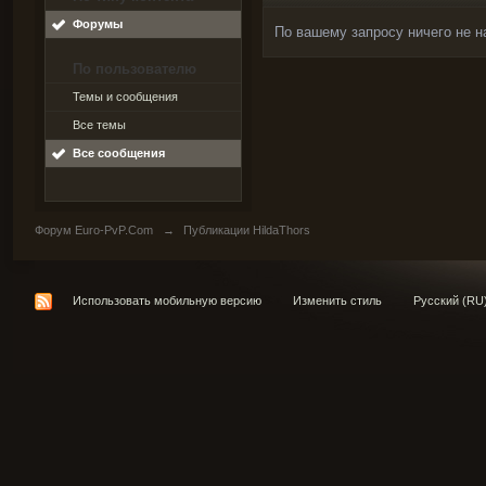
Форумы
По вашему запросу ничего не н
По пользователю
Темы и сообщения
Все темы
Все сообщения
Форум Euro-PvP.Com
→
Публикации HildaThors
Использовать мобильную версию
Изменить стиль
Русский (RU