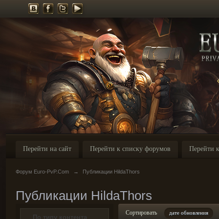
Перейти на сайт
Перейти к списку форумов
Перейти к
Форум Euro-PvP.Com
→
Публикации HildaThors
Публикации HildaThors
Сортировать
дате обновления
По типу контента