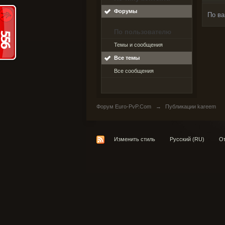
Форумы
По ва
По пользователю
Темы и сообщения
Все темы
Все сообщения
Форум Euro-PvP.Com
→
Публикации kareem
Изменить стиль
Русский (RU)
От