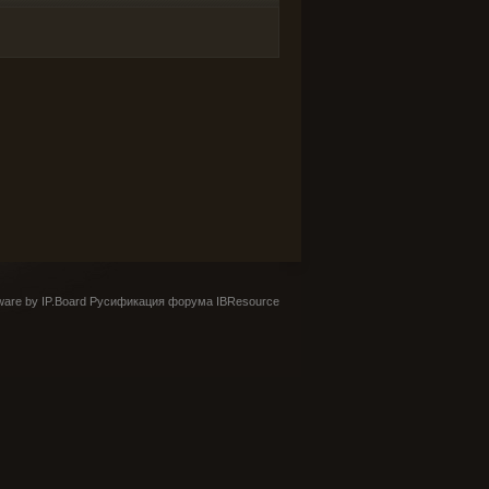
are by IP.Board
Русификация форума IBResource