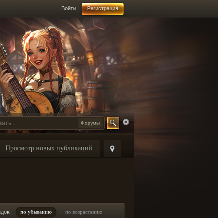
Войти
Регистрация
Форумы
Просмотр новых публикаций
ядок
по убыванию
по возрастанию