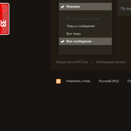
Форумы
По ва
По пользователю
Темы и сообщения
Все темы
Все сообщения
Форум Euro-PvP.Com
→
Публикации kareem
Изменить стиль
Русский (RU)
От