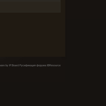
are by IP.Board
Русификация форума IBResource