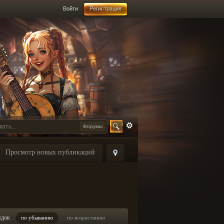
Войти
Регистрация
Форумы
Просмотр новых публикаций
ядок
по убыванию
по возрастанию