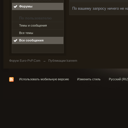
Форумы
По вашему запросу ничего не н
По пользователю
Темы и сообщения
Все темы
Все сообщения
Форум Euro-PvP.Com
→
Публикации kareem
Использовать мобильную версию
Изменить стиль
Русский (RU