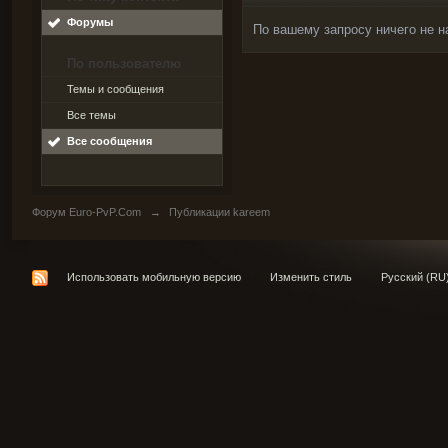
Форумы
По вашему запросу ничего не н
По пользователю
Темы и сообщения
Все темы
Все сообщения
Форум Euro-PvP.Com
→
Публикации kareem
Использовать мобильную версию
Изменить стиль
Русский (RU