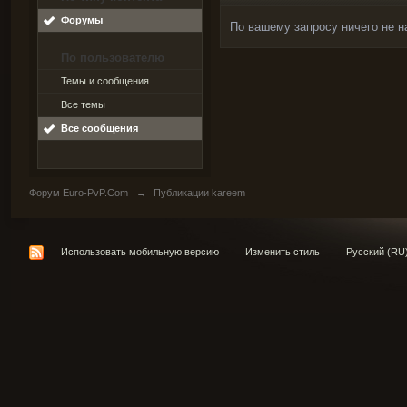
Форумы
По вашему запросу ничего не н
По пользователю
Темы и сообщения
Все темы
Все сообщения
Форум Euro-PvP.Com
→
Публикации kareem
Использовать мобильную версию
Изменить стиль
Русский (RU