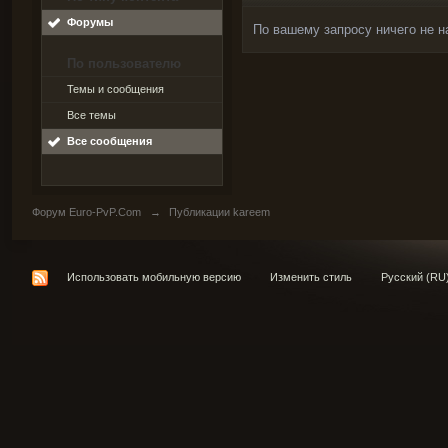
Форумы
По вашему запросу ничего не н
По пользователю
Темы и сообщения
Все темы
Все сообщения
Форум Euro-PvP.Com
→
Публикации kareem
Использовать мобильную версию
Изменить стиль
Русский (RU