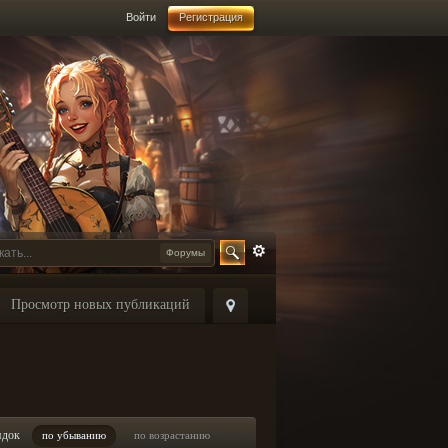
Войти
Регистрация
Форумы
Просмотр новых публикаций
ядок
по убыванию
по возрастанию