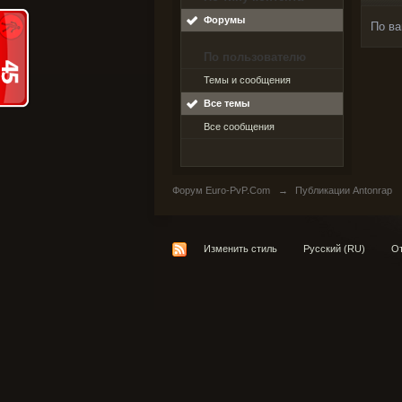
Форумы
По ва
По пользователю
Темы и сообщения
Все темы
Все сообщения
Форум Euro-PvP.Com
→
Публикации Antonrap
Изменить стиль
Русский (RU)
От