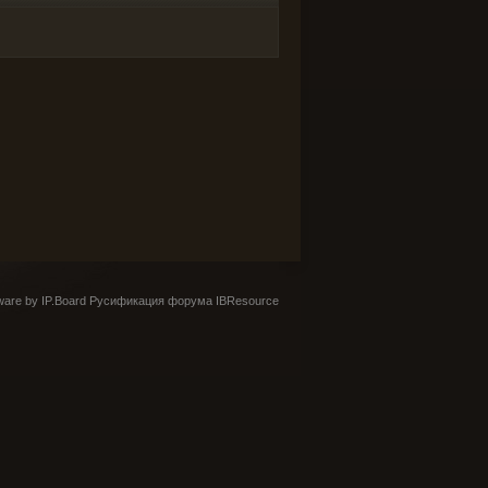
are by IP.Board
Русификация форума IBResource