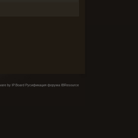
are by IP.Board
Русификация форума IBResource