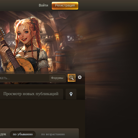
Войти
Регистрация
Форумы
Просмотр новых публикаций
ядок
по убыванию
по возрастанию