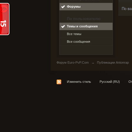
Форумы
По ва
По пользователю
Темы и сообщения
Все темы
Все сообщения
Форум Euro-PvP.Com
→
Публикации Antonrap
Изменить стиль
Русский (RU)
От