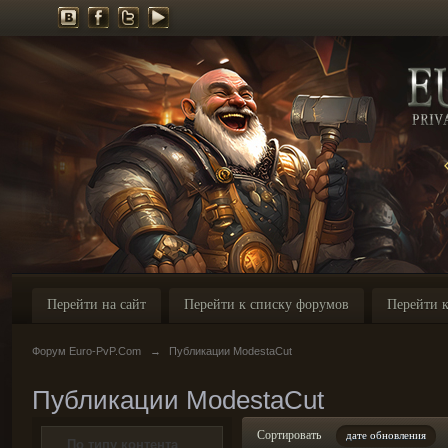
Перейти на сайт
Перейти к списку форумов
Перейти к
Форум Euro-PvP.Com
→
Публикации ModestaCut
Публикации ModestaCut
Сортировать
дате обновления
По типу контента