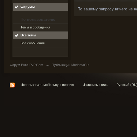
Форумы
По вашему запросу ничего не н
По пользователю
Темы и сообщения
Все темы
Все сообщения
Форум Euro-PvP.Com
→
Публикации ModestaCut
Использовать мобильную версию
Изменить стиль
Русский (RU