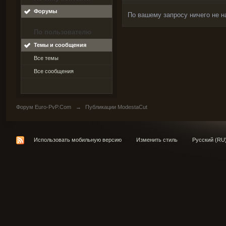
Форумы
По вашему запросу ничего не н
По пользователю
Темы и сообщения
Все темы
Все сообщения
Форум Euro-PvP.Com
→
Публикации ModestaCut
Использовать мобильную версию
Изменить стиль
Русский (RU