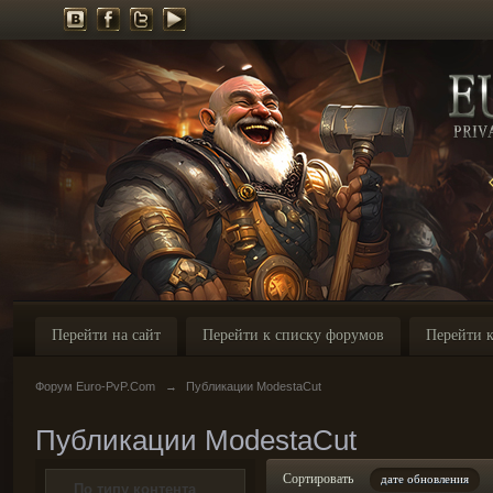
Перейти на сайт
Перейти к списку форумов
Перейти к
Форум Euro-PvP.Com
→
Публикации ModestaCut
Публикации ModestaCut
Сортировать
дате обновления
По типу контента