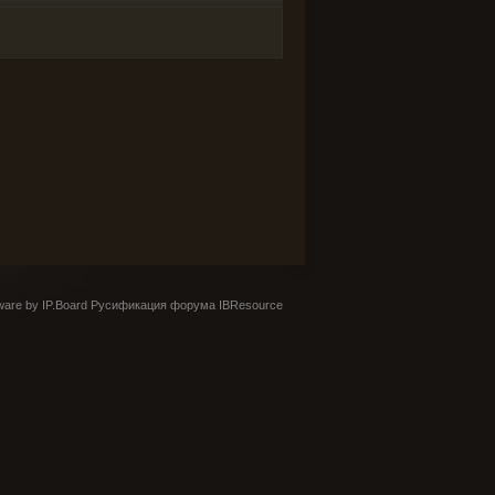
are by IP.Board
Русификация форума IBResource