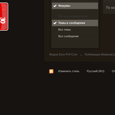
Форумы
По ва
По пользователю
Темы и сообщения
Все темы
Все сообщения
Форум Euro-PvP.Com
→
Публикации ModestaCu
Изменить стиль
Русский (RU)
От