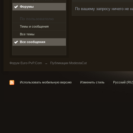
Форумы
По вашему запросу ничего не н
По пользователю
Темы и сообщения
Все темы
Все сообщения
Форум Euro-PvP.Com
→
Публикации ModestaCut
Использовать мобильную версию
Изменить стиль
Русский (RU