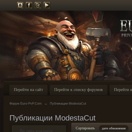
Перейти на сайт
Перейти к списку форумов
Перейти к
Форум Euro-PvP.Com
→
Публикации ModestaCut
Публикации ModestaCut
Сортировать
дате обновления
По типу контента