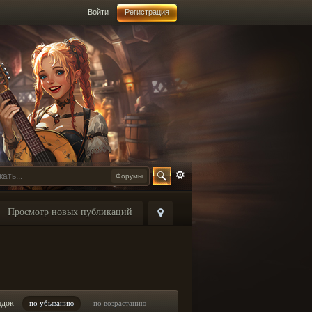
Войти
Регистрация
Форумы
Просмотр новых публикаций
ядок
по убыванию
по возрастанию