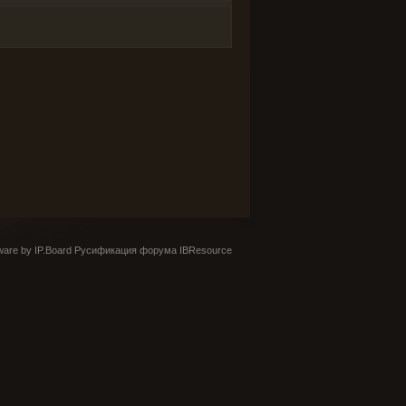
are by IP.Board
Русификация форума IBResource