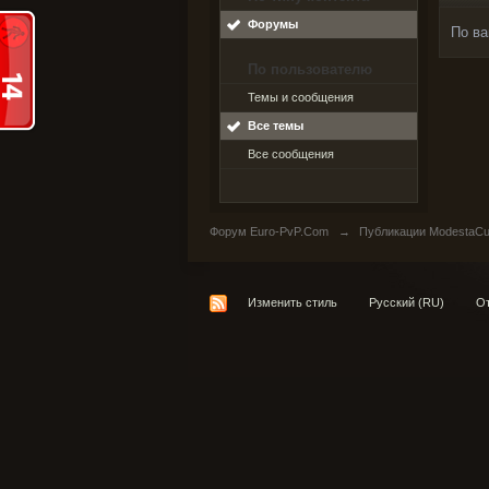
Форумы
По ва
По пользователю
Темы и сообщения
Все темы
Все сообщения
Форум Euro-PvP.Com
→
Публикации ModestaCu
Изменить стиль
Русский (RU)
От