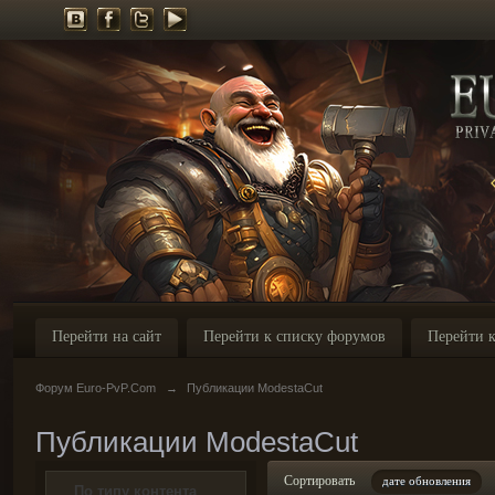
Перейти на сайт
Перейти к списку форумов
Перейти к
Форум Euro-PvP.Com
→
Публикации ModestaCut
Публикации ModestaCut
Сортировать
дате обновления
По типу контента