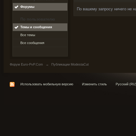
Форумы
По вашему запросу ничего не н
По пользователю
Темы и сообщения
Все темы
Все сообщения
Форум Euro-PvP.Com
→
Публикации ModestaCut
Использовать мобильную версию
Изменить стиль
Русский (RU