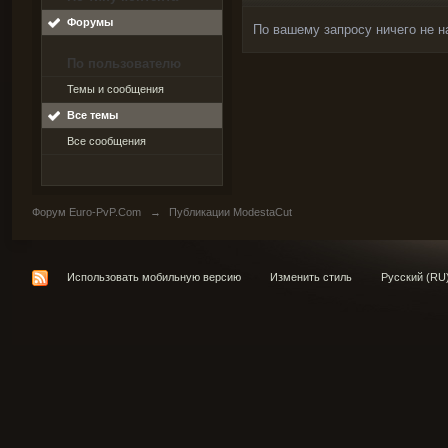
Форумы
По вашему запросу ничего не н
По пользователю
Темы и сообщения
Все темы
Все сообщения
Форум Euro-PvP.Com
→
Публикации ModestaCut
Использовать мобильную версию
Изменить стиль
Русский (RU