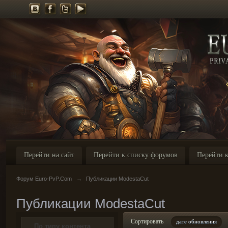
Перейти на сайт
Перейти к списку форумов
Перейти к
Форум Euro-PvP.Com
→
Публикации ModestaCut
Публикации ModestaCut
Сортировать
дате обновления
По типу контента