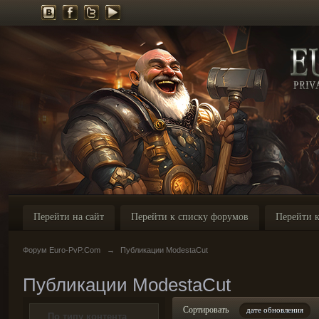
Перейти на сайт
Перейти к списку форумов
Перейти к
Форум Euro-PvP.Com
→
Публикации ModestaCut
Публикации ModestaCut
Сортировать
дате обновления
По типу контента