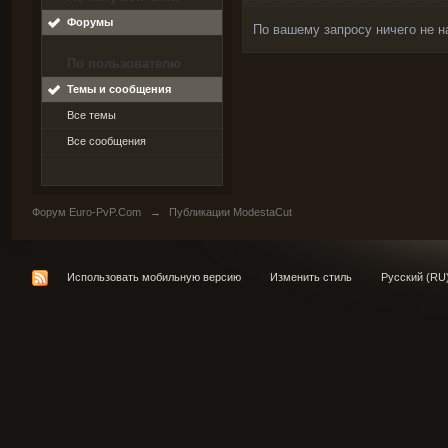
Форумы
По вашему запросу ничего не н
По пользователю
Темы и сообщения
Все темы
Все сообщения
Форум Euro-PvP.Com
→
Публикации ModestaCut
Использовать мобильную версию
Изменить стиль
Русский (RU