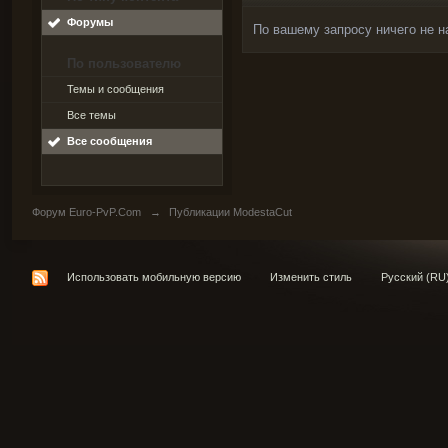
Форумы
По вашему запросу ничего не н
По пользователю
Темы и сообщения
Все темы
Все сообщения
Форум Euro-PvP.Com
→
Публикации ModestaCut
Использовать мобильную версию
Изменить стиль
Русский (RU