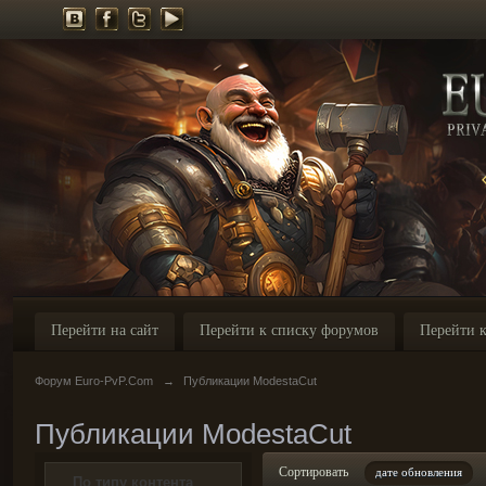
Перейти на сайт
Перейти к списку форумов
Перейти к
Форум Euro-PvP.Com
→
Публикации ModestaCut
Публикации ModestaCut
Сортировать
дате обновления
По типу контента