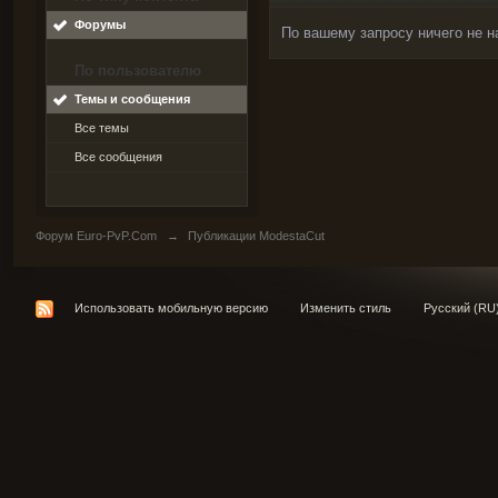
Форумы
По вашему запросу ничего не н
По пользователю
Темы и сообщения
Все темы
Все сообщения
Форум Euro-PvP.Com
→
Публикации ModestaCut
Использовать мобильную версию
Изменить стиль
Русский (RU