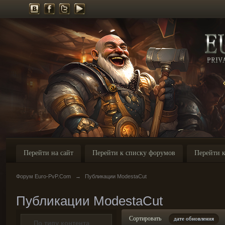
Перейти на сайт
Перейти к списку форумов
Перейти к
Форум Euro-PvP.Com
→
Публикации ModestaCut
Публикации ModestaCut
Сортировать
дате обновления
По типу контента