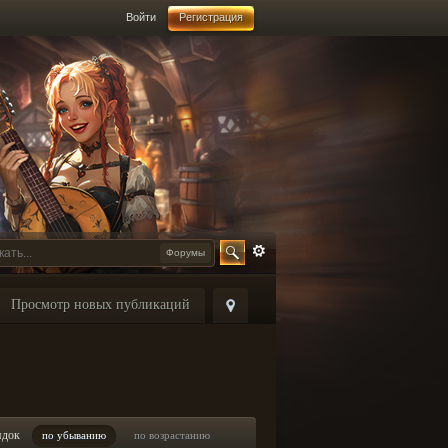
Войти
Регистрация
Форумы
Просмотр новых публикаций
ядок
по убыванию
по возрастанию