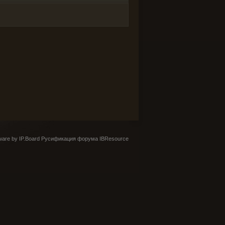
are by IP.Board
Русификация форума IBResource