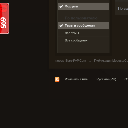
Форумы
По ва
По пользователю
Темы и сообщения
Все темы
Все сообщения
Форум Euro-PvP.Com
→
Публикации ModestaCu
Изменить стиль
Русский (RU)
От