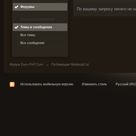
Форумы
По вашему запросу ничего не н
По пользователю
Темы и сообщения
Все темы
Все сообщения
Форум Euro-PvP.Com
→
Публикации ModestaCut
Использовать мобильную версию
Изменить стиль
Русский (RU