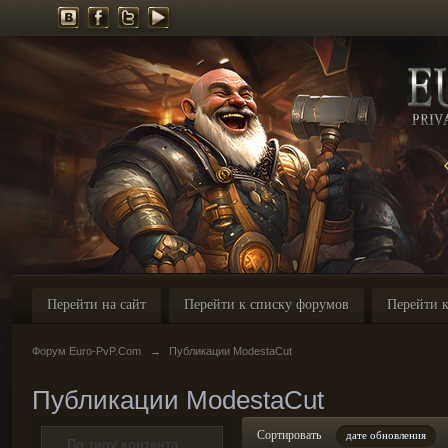
Перейти на сайт
Перейти к списку форумов
Перейти к
Форум Euro-PvP.Com
→
Публикации ModestaCut
Публикации ModestaCut
Сортировать
дате обновления
По типу контента