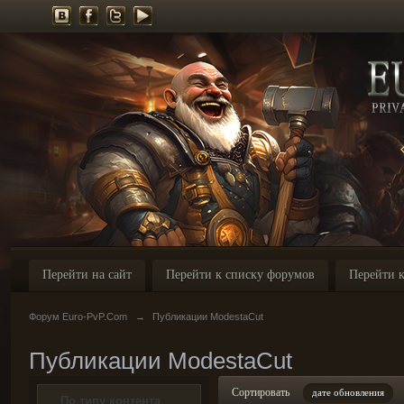
Перейти на сайт
Перейти к списку форумов
Перейти к
Форум Euro-PvP.Com
→
Публикации ModestaCut
Публикации ModestaCut
Сортировать
дате обновления
По типу контента