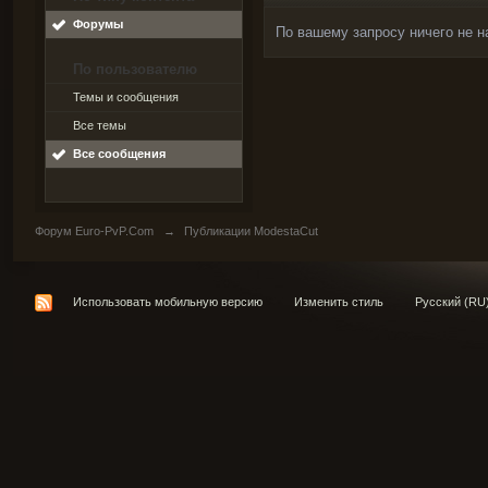
Форумы
По вашему запросу ничего не н
По пользователю
Темы и сообщения
Все темы
Все сообщения
Форум Euro-PvP.Com
→
Публикации ModestaCut
Использовать мобильную версию
Изменить стиль
Русский (RU