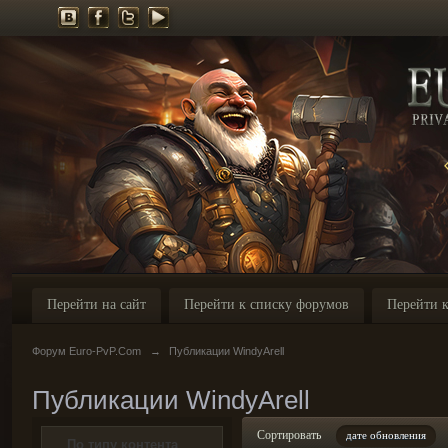
Перейти на сайт
Перейти к списку форумов
Перейти к
Форум Euro-PvP.Com
→
Публикации WindyArell
Публикации WindyArell
Сортировать
дате обновления
По типу контента