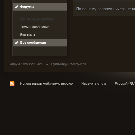
Форумы
По вашему запросу ничего не н
По пользователю
Темы и сообщения
Все темы
Все сообщения
Форум Euro-PvP.Com
→
Публикации WindyArell
Использовать мобильную версию
Изменить стиль
Русский (RU