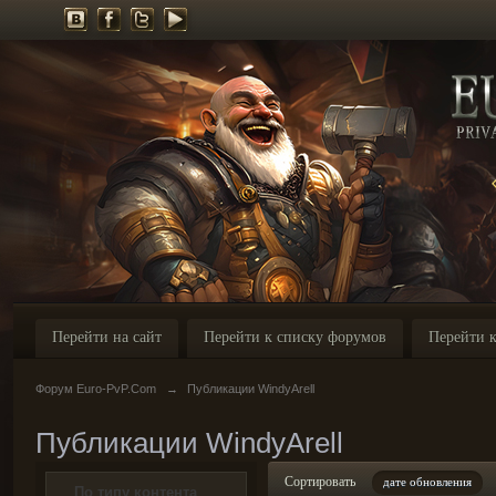
Перейти на сайт
Перейти к списку форумов
Перейти к
Форум Euro-PvP.Com
→
Публикации WindyArell
Публикации WindyArell
Сортировать
дате обновления
По типу контента