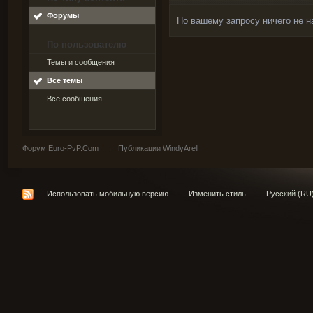
Форумы
По вашему запросу ничего не н
По пользователю
Темы и сообщения
Все темы
Все сообщения
Форум Euro-PvP.Com
→
Публикации WindyArell
Использовать мобильную версию
Изменить стиль
Русский (RU