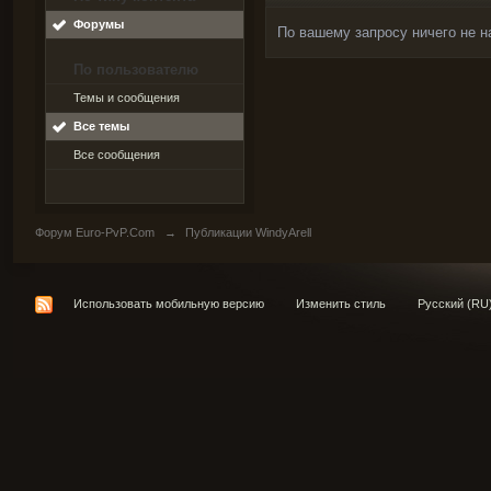
Форумы
По вашему запросу ничего не н
По пользователю
Темы и сообщения
Все темы
Все сообщения
Форум Euro-PvP.Com
→
Публикации WindyArell
Использовать мобильную версию
Изменить стиль
Русский (RU