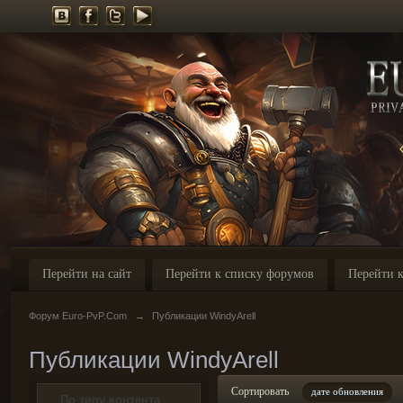
Перейти на сайт
Перейти к списку форумов
Перейти к
Форум Euro-PvP.Com
→
Публикации WindyArell
Публикации WindyArell
Сортировать
дате обновления
По типу контента