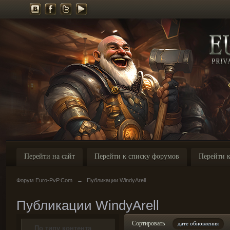
Перейти на сайт
Перейти к списку форумов
Перейти к
Форум Euro-PvP.Com
→
Публикации WindyArell
Публикации WindyArell
Сортировать
дате обновления
По типу контента