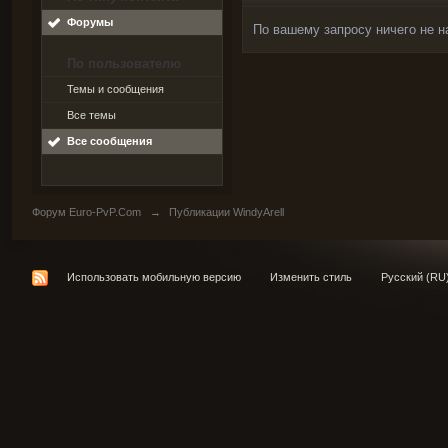
Форумы
По вашему запросу ничего не н
По пользователю
Темы и сообщения
Все темы
Все сообщения
Форум Euro-PvP.Com
→
Публикации WindyArell
Использовать мобильную версию
Изменить стиль
Русский (RU