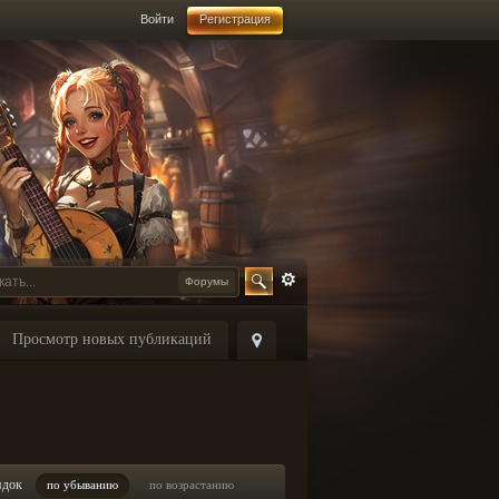
Войти
Регистрация
Форумы
Просмотр новых публикаций
ядок
по убыванию
по возрастанию