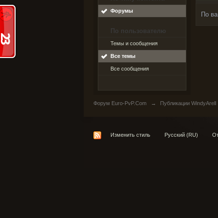
Форумы
По ва
По пользователю
Темы и сообщения
Все темы
Все сообщения
Форум Euro-PvP.Com
→
Публикации WindyArell
Изменить стиль
Русский (RU)
От