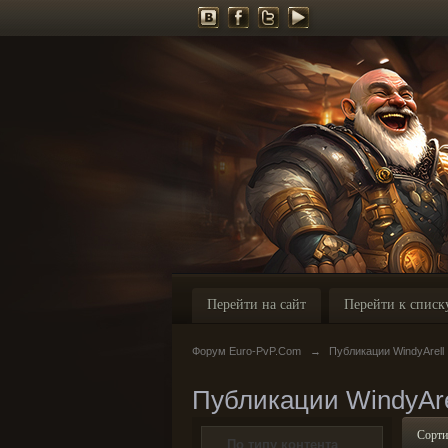
Перейти на сайт
Перейти к списк
Форум Euro-PvP.Com
→
Публикации WindyArell
Публикации WindyAre
Сорти
По типу контента