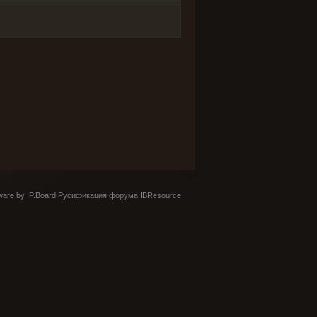
are by IP.Board
Русификация форума IBResource