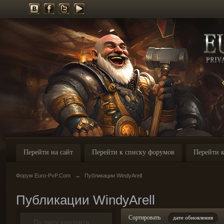
Перейти на сайт
Перейти к списку форумов
Перейти к
Форум Euro-PvP.Com
→
Публикации WindyArell
Публикации WindyArell
Сортировать
дате обновления
По типу контента