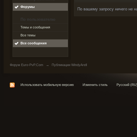
Форумы
По вашему запросу ничего не н
По пользователю
Темы и сообщения
Все темы
Все сообщения
Форум Euro-PvP.Com
→
Публикации WindyArell
Использовать мобильную версию
Изменить стиль
Русский (RU