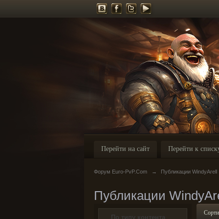
Перейти на сайт
Перейти к списк
Форум Euro-PvP.Com
→
Публикации WindyArell
Публикации WindyAre
Сорти
По типу контента