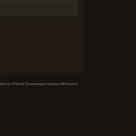
are by IP.Board
Русификация форума IBResource