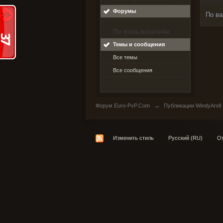
Форумы
По ва
По пользователю
Темы и сообщения
Все темы
Все сообщения
Форум Euro-PvP.Com
→
Публикации WindyArell
Изменить стиль
Русский (RU)
От