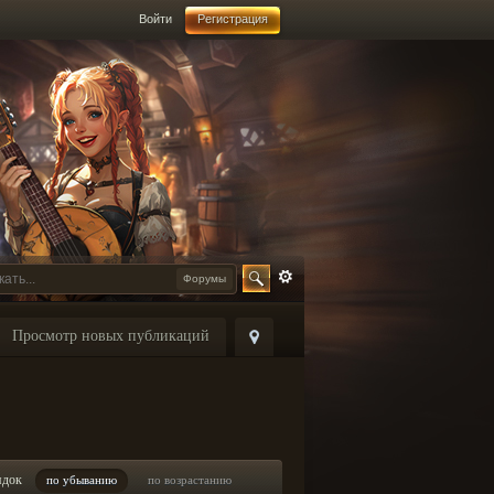
Войти
Регистрация
Форумы
Просмотр новых публикаций
ядок
по убыванию
по возрастанию