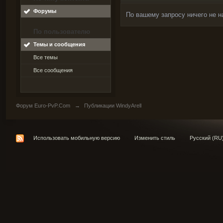
Форумы
По вашему запросу ничего не н
По пользователю
Темы и сообщения
Все темы
Все сообщения
Форум Euro-PvP.Com
→
Публикации WindyArell
Использовать мобильную версию
Изменить стиль
Русский (RU