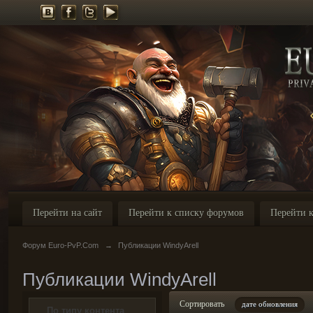
Перейти на сайт
Перейти к списку форумов
Перейти к
Форум Euro-PvP.Com
→
Публикации WindyArell
Публикации WindyArell
Сортировать
дате обновления
По типу контента