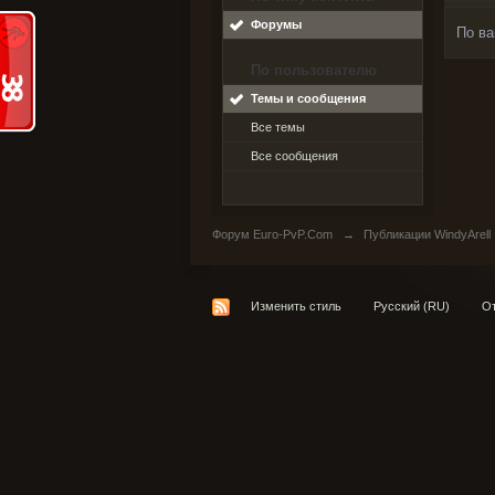
Форумы
По ва
По пользователю
Темы и сообщения
Все темы
Все сообщения
Форум Euro-PvP.Com
→
Публикации WindyArell
Изменить стиль
Русский (RU)
От