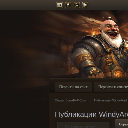
Перейти на сайт
Перейти к списк
Форум Euro-PvP.Com
→
Публикации WindyArell
Публикации WindyAre
Сорти
По типу контента