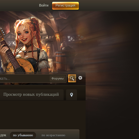
Войти
Регистрация
Форумы
Просмотр новых публикаций
ядок
по убыванию
по возрастанию