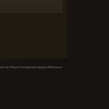
are by IP.Board
Русификация форума IBResource