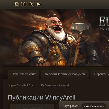
Перейти на сайт
Перейти к списку форумов
Перейти к
Форум Euro-PvP.Com
→
Публикации WindyArell
Публикации WindyArell
Сортировать
дате обновления
По типу контента