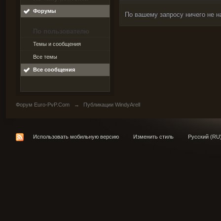
Форумы
По вашему запросу ничего не н
По пользователю
Темы и сообщения
Все темы
Все сообщения
Форум Euro-PvP.Com
→
Публикации WindyArell
Использовать мобильную версию
Изменить стиль
Русский (RU